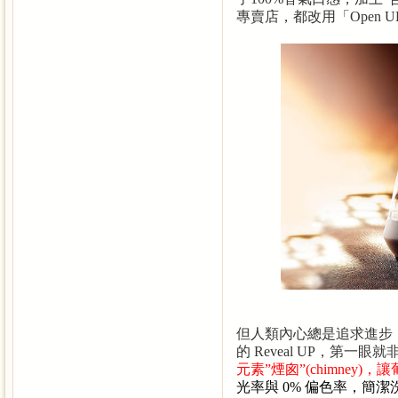
專賣店，都改用「
Open U
但人類內心總是追求進步
的
Reveal UP
，第一眼就
元素
”
煙囪
”(chimney)
，讓
光率與
0%
偏色率，簡潔