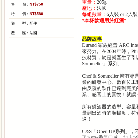
重量：
205g
售 價：
NT$750
產地：
法國
特 價：
NT$580
每組數量：
6
入裝
or 2
入裝
*本杯款適用於紅酒*
類 型：
配件
產 區：
法國
品牌故事
Durand
家族經營
ARC Inte
來努力。在
2004
年時，
Phi
技材質，於是就產生了引
Sommelier
」系列。
Chef & Sommelier
擁有專
業的研發中心、數百位工
由反覆的製作已達到完美
業、感官上的喜悅！就讓
所有醒酒器的造型、容量
量到出酒時的順暢度，符
適！
C&S
「
Open UP
系列」，
了
100%
香氣口感，加上
"