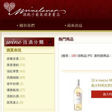
熱門商品
酒質表現
(搜尋：
180
項商品) PS : 新到貨
搭餐首選
(16)
果香濃郁
(72)
強壯厚實
(42)
高雅細緻
(65)
12 e mezzo M
老年份酒
(1)
義大利瑪瓦西亞白
優雅氣泡
(17)
義大利
清新白酒
(28)
甜美迷人
(5)