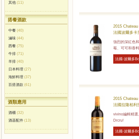
其他
(11)
搭餐酒款
2015 Chateau 
中餐
(40)
法國波爾多卡里
滷味
(44)
強烈的深紅色
西餐
(75)
莓、可可和香
牛排
(71)
法國-波爾多Bo
羊排
(40)
日本料理
(27)
海鮮料理
(37)
百搭酒款
(61)
2015 Chateau 
酒類應用
法國拉隆柏利堡紅
酒櫃
(32)
vivino編輯精選
Drcru!
酒器配件
(13)
法國-波爾多Bo