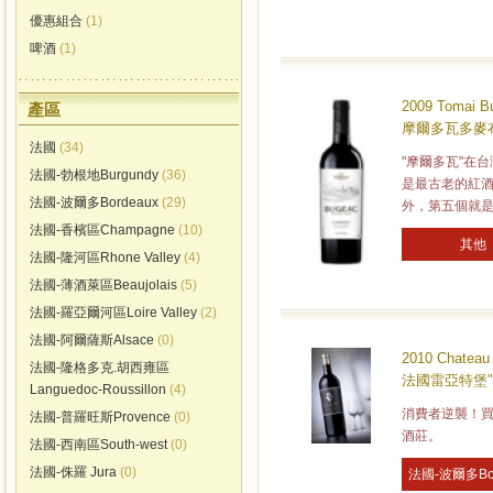
優惠組合
(1)
啤酒
(1)
2009 Tomai B
產區
摩爾多瓦多麥布
法國
(34)
"摩爾多瓦"在
法國-勃根地Burgundy
(36)
是最古老的紅
法國-波爾多Bordeaux
(29)
外，第五個就是
法國-香檳區Champagne
(10)
其他
法國-隆河區Rhone Valley
(4)
法國-薄酒萊區Beaujolais
(5)
法國-羅亞爾河區Loire Valley
(2)
法國-阿爾薩斯Alsace
(0)
2010 Chateau 
法國-隆格多克.胡西雍區
法國雷亞特堡"克
Languedoc-Roussillon
(4)
消費者逆襲！買
法國-普羅旺斯Provence
(0)
酒莊。
法國-西南區South-west
(0)
法國-侏羅 Jura
(0)
法國-波爾多Bo