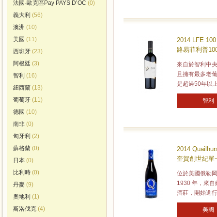
法國-歐克區Pay PAYS D’OC
(0)
義大利
(56)
澳洲
(10)
美國
(11)
2014 LFE 10
路易菲利普100
西班牙
(23)
阿根廷
(3)
來自於智利中央山
且擁有最多老葡
智利
(16)
是超過50年以
紐西蘭
(13)
葡萄牙
(11)
智利
德國
(10)
南非
(0)
匈牙利
(2)
蘇格蘭
(0)
2014 Quailhur
奎賀創世紀單一
日本
(0)
比利時
(0)
位於美國俄勒岡州的
1930 年，來自紐
丹麥
(9)
酒莊，開始進行
奧地利
(1)
斯洛伐克
(4)
美國