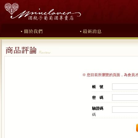
※ 您目前所瀏覽的頁面，為會員
帳 號
密 碼
驗證碼
碼