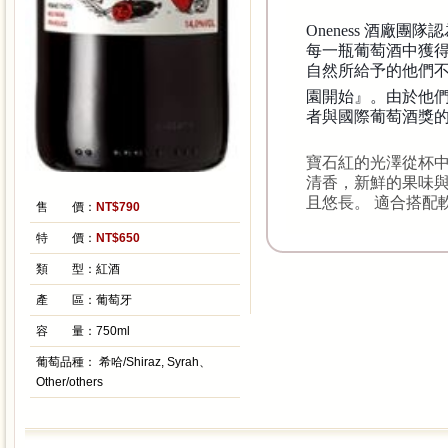
Oneness 酒廠
每一瓶葡萄酒中獲得
自然所給予的他們不
園開始』。由於他們
者與國際葡萄酒獎
寶石紅的光澤從杯
清香，新鮮的果味
且悠長。 適合搭配
售 價：
NT$790
特 價：
NT$650
類 型：
紅酒
產 區：
葡萄牙
容 量：
750ml
葡萄品種：
希哈/Shiraz, Syrah、
Other/others