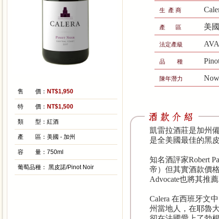
Cal
生 產 商
美國
產 區
AV
法定產級
Pino
品 種
Now
陳年潛力
售 價：
NT$1,950
特 價：
NT$1,500
類 型：
紅酒
凱雷拉酒莊是加州
產 區：
美國 - 加州
是全美國最佳的黑
容 量：
750ml
知名酒評家Robert
葡萄品種：
黑皮諾/Pinot Noir
帝）但其實酒款價格
Advocate也將
Calera 在西班牙文
州當地人，在耶魯
卻在法國愛上了勃根