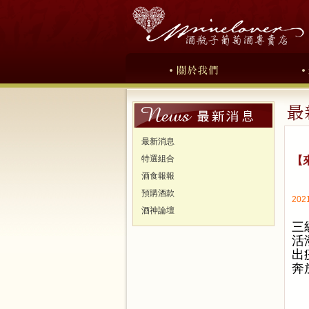
最新消息
特選組合
【
酒食報報
預購酒款
2021
酒神論壇
三
活
出
奔