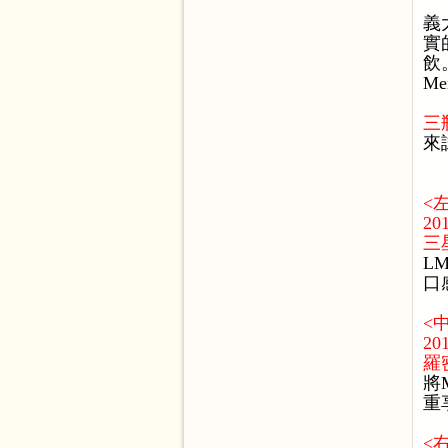
義
實
飲
M
三
來
<
201
三
L
口
<
201
羅
將
重
<