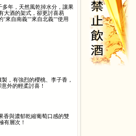
了三千多年，天然風乾掉水分，讓果
有大酒的架式，卻更討喜易
的"來自南義""來自北義""使用
風乾一個月釀製，有強烈的櫻桃、李子香，
感卻意外的輕柔討喜！
清新果香與濃郁乾縮葡萄口感的雙
極有層次！