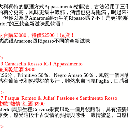
大利獨特的釀酒方式Appassimento枯藤法，古法沿用
的糖分更高，風味更集中濃郁，酒體也更為飽滿，喝起來
。但你以為是Amarone跟衍生的Ripasso嗎？不！是更特別
erlot"的三款全新滋味風乾酒！
瓶合購$3080，特價$2500！現貨！
試試跟Amarone跟Ripasso不同的全新滋味
左>
9 Camasella Rossso IGT Appassimento
星風乾紅酒 $980
M:96分，Primitivo 50％、Negro Amaro 50％，
感有葡萄乾和熟櫻桃的多汁，雖然來自南義Puglia，口
中>
7 Pasqua 'Romeo & Juliet' Passione e Sentimento Rosso
密歐"熱情"紅酒 $900
Merlot與原生種Corvina果實風乾一個月後釀製，具有
享受，感受這段千古愛情的熱情與感性！濃情蜜意。口感
右>