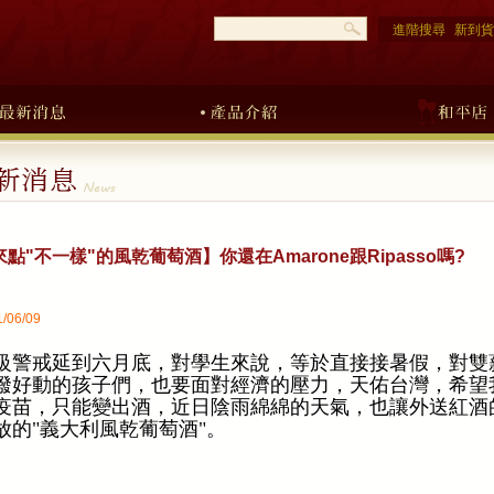
進階搜尋
新到貨
來點"不一樣"的風乾葡萄酒】你還在Amarone跟Ripasso嗎?
/06/09
級警戒延到六月底，對學生來說，等於直接接暑假，對雙
潑好動的孩子們，也要面對經濟的壓力，天佑台灣，希望
疫苗，只能變出酒，近日陰雨綿綿的天氣，也讓外送紅酒
放的"義大利風乾葡萄酒"。