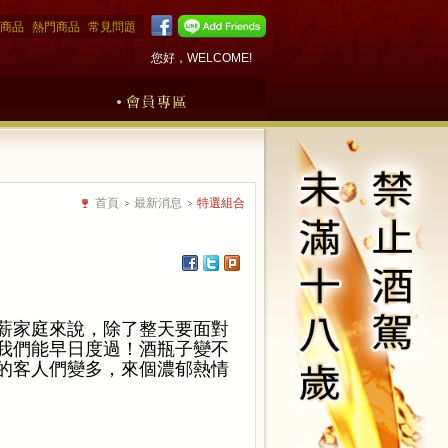
商品
熱門商品
常見問題
您好，WELCOME!
首頁
最新消息
特選組合
薪家庭來說，除了整天要面對
我們能早日度過！酒瓶子變不
的客人們變多，來個濃郁熱情